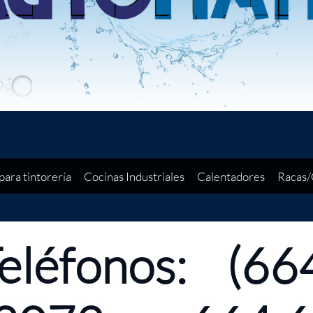
para tintorería
Cocinas Industriales
Calentadores
Racas/
Teléfonos: (66