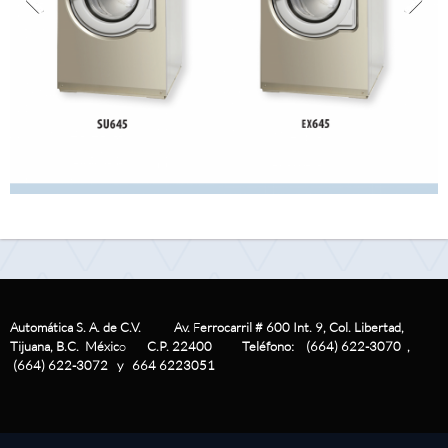
Automática S. A. de C.V. Av.
F
errocarril # 600 Int. 9, Col. Libertad,
Tijuana, B.C.
Méxic
o
C.P. 22400
Teléfono: (664) 622-3070 ,
(664) 622-3072 y 664 6223051