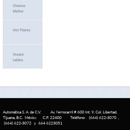
Cheese
Melter
Hot Plates
Steam
tables
Automática S. A. de C.V. Av.
F
errocarril # 600 Int. 9, Col. Libertad,
Tijuana, B.C.
Méxic
o
C.P. 22400
Teléfono: (664) 622-3070 ,
(664) 622-3072 y 664 6223051